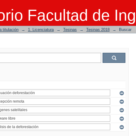
rio Facultad de Ing
 titulación
→
1. Licenciatura
→
Tesinas
→
Tesinas 2018
→
Buscar