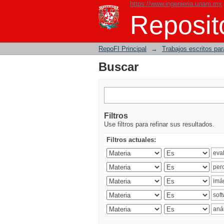
https://www.ingenieria.unam.mx
Buscar
Reposito
RepoFI Principal
→
Trabajos escritos para
Buscar
Filtros
Use filtros para refinar sus resultados.
Filtros actuales: