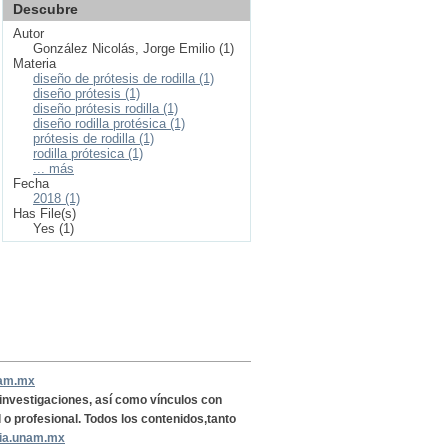
Descubre
Autor
González Nicolás, Jorge Emilio (1)
Materia
diseño de prótesis de rodilla (1)
diseño prótesis (1)
diseño prótesis rodilla (1)
diseño rodilla protésica (1)
prótesis de rodilla (1)
rodilla prótesica (1)
... más
Fecha
2018 (1)
Has File(s)
Yes (1)
nam.mx
, investigaciones, así como vínculos con
l o profesional. Todos los contenidos,tanto
ria.unam.mx