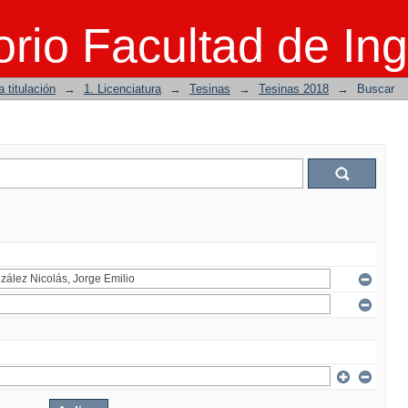
rio Facultad de Ing
 titulación
→
1. Licenciatura
→
Tesinas
→
Tesinas 2018
→
Buscar