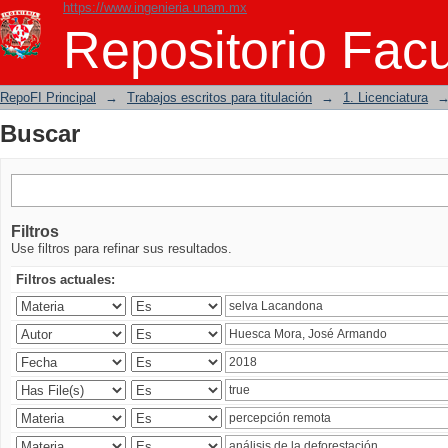
https://www.ingenieria.unam.mx
Buscar
Repositorio Facu
RepoFI Principal
→
Trabajos escritos para titulación
→
1. Licenciatura
Buscar
Filtros
Use filtros para refinar sus resultados.
Filtros actuales: