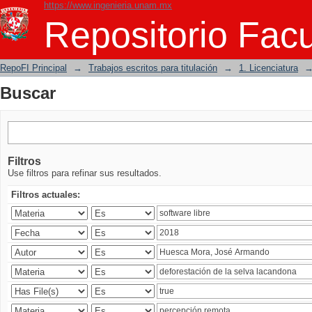
https://www.ingenieria.unam.mx
Buscar
Repositorio Facu
RepoFI Principal
→
Trabajos escritos para titulación
→
1. Licenciatura
Buscar
Filtros
Use filtros para refinar sus resultados.
Filtros actuales: