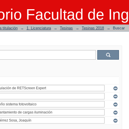
rio Facultad de Ing
 titulación
→
1. Licenciatura
→
Tesinas
→
Tesinas 2018
→
Buscar