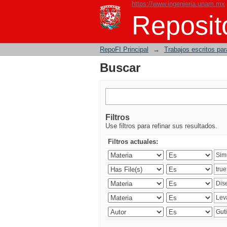
https://www.ingenieria.unam.mx
Buscar
Reposito
RepoFI Principal
→
Trabajos escritos para
Buscar
Filtros
Use filtros para refinar sus resultados.
Filtros actuales: