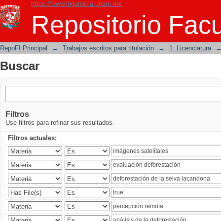
https://www.ingenieria.unam.mx
Buscar
Repositorio Facu
RepoFI Principal
→
Trabajos escritos para titulación
→
1. Licenciatura
Buscar
Filtros
Use filtros para refinar sus resultados.
Filtros actuales: