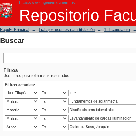
https://www.ingenieria.unam.mx
Buscar
Repositorio Facu
RepoFI Principal
→
Trabajos escritos para titulación
→
1. Licenciatura
Buscar
Filtros
Use filtros para refinar sus resultados.
Filtros actuales: