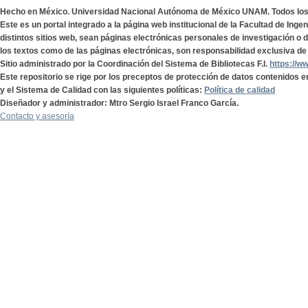
Hecho en México. Universidad Nacional Autónoma de México UNAM. Todos lo
Este es un portal integrado a la página web institucional de la Facultad de Ing
distintos sitios web, sean páginas electrónicas personales de investigación o de
los textos como de las páginas electrónicas, son responsabilidad exclusiva de 
Sitio administrado por la Coordinación del Sistema de Bibliotecas F.I.
https://w
Este repositorio se rige por los preceptos de protección de datos contenidos e
y el Sistema de Calidad con las siguientes políticas:
Política de calidad
Diseñador y administrador: Mtro Sergio Israel Franco García.
Contacto y asesoría