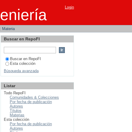
Login
eniería
r: Materia
Buscar en RepoFI
Buscar en RepoFI
Esta colección
Búsqueda avanzada
Listar
Todo RepoFI
Comunidades & Colecciones
Por fecha de publicación
Autores
Títulos
Materias
Esta colección
Por fecha de publicación
Autores