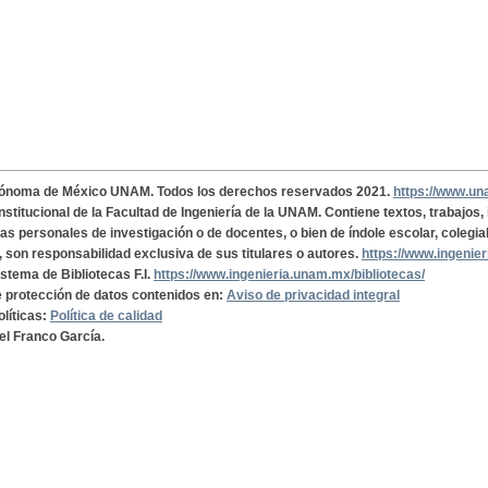
tónoma de México UNAM. Todos los derechos reservados 2021.
https://www.u
institucional de la Facultad de Ingeniería de la UNAM. Contiene textos, trabajos
cas personales de investigación o de docentes, o bien de índole escolar, colegia
, son responsabilidad exclusiva de sus titulares o autores.
https://www.ingenie
istema de Bibliotecas F.I.
https://www.ingenieria.unam.mx/bibliotecas/
de protección de datos contenidos en:
Aviso de privacidad integral
olíticas:
Política de calidad
el Franco García.