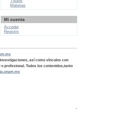
Títulos
Materias
Mi cuenta
Acceder
Registro
nam.mx
, investigaciones, así como vínculos con
l o profesional. Todos los contenidos,tanto
ria.unam.mx