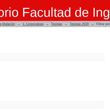
rio Facultad de Ing
 titulación
→
1. Licenciatura
→
Tesinas
→
Tesinas 2018
→
Filtrar po