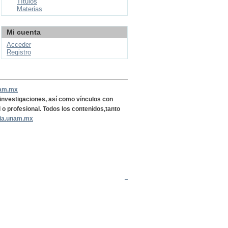
Títulos
Materias
Mi cuenta
Acceder
Registro
nam.mx
, investigaciones, así como vínculos con
l o profesional. Todos los contenidos,tanto
ria.unam.mx