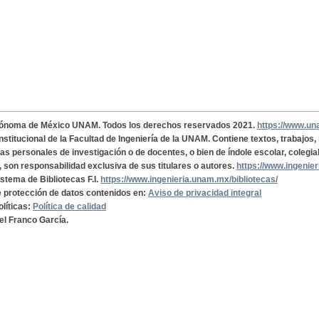
tónoma de México UNAM. Todos los derechos reservados 2021.
https://www.u
institucional de la Facultad de Ingeniería de la UNAM. Contiene textos, trabajos
cas personales de investigación o de docentes, o bien de índole escolar, colegia
, son responsabilidad exclusiva de sus titulares o autores.
https://www.ingenie
istema de Bibliotecas F.I.
https://www.ingenieria.unam.mx/bibliotecas/
de protección de datos contenidos en:
Aviso de privacidad integral
olíticas:
Política de calidad
el Franco García.