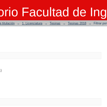
rio Facultad de Ing
 titulación
→
1. Licenciatura
→
Tesinas
→
Tesinas 2018
→
Filtrar po
1)