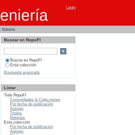
Login
eniería
r: Materia
Buscar en RepoFI
Buscar en RepoFI
Esta colección
Búsqueda avanzada
Listar
Todo RepoFI
Comunidades & Colecciones
Por fecha de publicación
Autores
Títulos
Materias
Esta colección
Por fecha de publicación
Autores