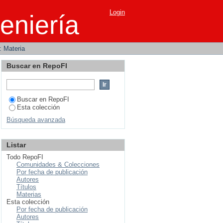
Login
eniería
r: Materia
Buscar en RepoFI
Buscar en RepoFI
Esta colección
Búsqueda avanzada
Listar
Todo RepoFI
Comunidades & Colecciones
Por fecha de publicación
Autores
Títulos
Materias
Esta colección
Por fecha de publicación
Autores