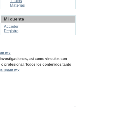
Títulos
Materias
Mi cuenta
Acceder
Registro
nam.mx
, investigaciones, así como vínculos con
l o profesional. Todos los contenidos,tanto
ria.unam.mx