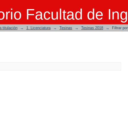
rio Facultad de Ing
 titulación
→
1. Licenciatura
→
Tesinas
→
Tesinas 2018
→
Filtrar po