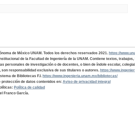
tónoma de México UNAM. Todos los derechos reservados 2021.
https://www.u
institucional de la Facultad de Ingeniería de la UNAM. Contiene textos, trabajos
cas personales de investigación o de docentes, o bien de índole escolar, colegia
, son responsabilidad exclusiva de sus titulares o autores.
https://www.ingenie
istema de Bibliotecas F.I.
https://www.ingenieria.unam.mx/bibliotecas/
de protección de datos contenidos en:
Aviso de privacidad integral
olíticas:
Política de calidad
el Franco García.