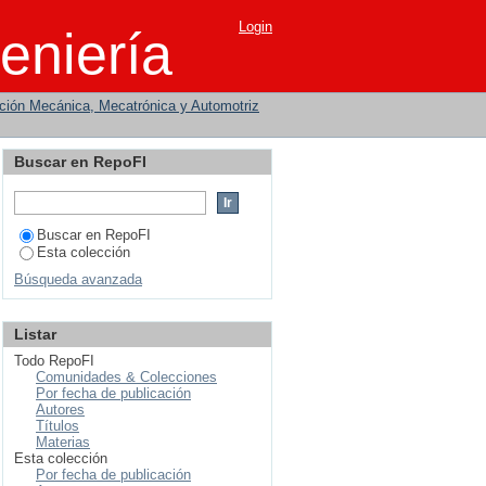
Login
eniería
ción Mecánica, Mecatrónica y Automotriz
Buscar en RepoFI
Buscar en RepoFI
Esta colección
Búsqueda avanzada
Listar
Todo RepoFI
Comunidades & Colecciones
Por fecha de publicación
Autores
Títulos
Materias
Esta colección
Por fecha de publicación