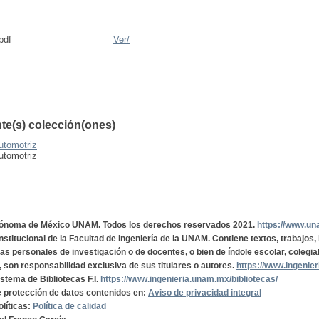
pdf
Ver/
nte(s) colección(ones)
utomotriz
utomotriz
tónoma de México UNAM. Todos los derechos reservados 2021.
https://www.u
institucional de la Facultad de Ingeniería de la UNAM. Contiene textos, trabajos
cas personales de investigación o de docentes, o bien de índole escolar, colegia
, son responsabilidad exclusiva de sus titulares o autores.
https://www.ingenie
istema de Bibliotecas F.I.
https://www.ingenieria.unam.mx/bibliotecas/
de protección de datos contenidos en:
Aviso de privacidad integral
olíticas:
Política de calidad