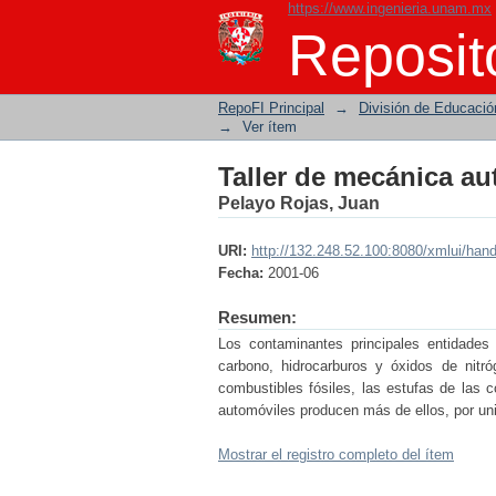
https://www.ingenieria.unam.mx
Taller de mecánica au
Reposito
RepoFI Principal
→
División de Educació
→
Ver ítem
Taller de mecánica au
Pelayo Rojas, Juan
URI:
http://132.248.52.100:8080/xmlui/han
Fecha:
2001-06
Resumen:
Los contaminantes principales entidades
carbono, hidrocarburos y óxidos de nitr
combustibles fósiles, las estufas de las 
automóviles producen más de ellos, por u
Mostrar el registro completo del ítem