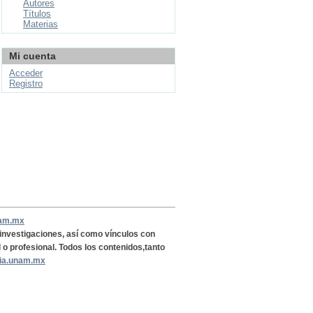
Autores
Títulos
Materias
Mi cuenta
Acceder
Registro
nam.mx
, investigaciones, así como vínculos con
l o profesional. Todos los contenidos,tanto
ria.unam.mx