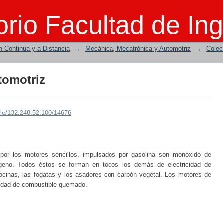
tomotriz
rio Facultad de Ing
n Continua y a Distancia
→
Mecánica, Mecatrónica y Automotriz
→
Colec
tomotriz
dle/132.248.52.100/14676
 por los motores sencillos, impulsados por gasolina son monóxido de
ógeno. Todos éstos se forman en todos los demás de electricidad de
cocinas, las fogatas y los asadores con carbón vegetal. Los motores de
nidad de combustible quemado.