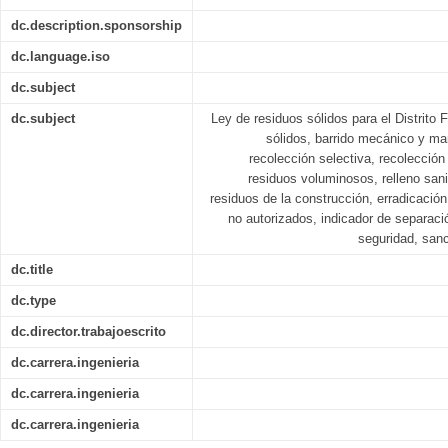
dc.description.sponsorship
dc.language.iso
dc.subject
dc.subject
Ley de residuos sólidos para el Distrito 
sólidos, barrido mecánico y ma
recolección selectiva, recolección
residuos voluminosos, relleno sani
residuos de la construcción, erradicación 
no autorizados, indicador de separac
seguridad, san
dc.title
dc.type
dc.director.trabajoescrito
dc.carrera.ingenieria
dc.carrera.ingenieria
dc.carrera.ingenieria