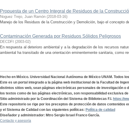
Propuesta de un Centro Integral de Residuos de la Construcci
Noguez Trejo, Juan Ramón
(
2018-03-16
)
Manejo de los Residuos de la Construcción y Demolición, bajo el concepto de
Contaminación Generada por Residuos Sólidos Peligrosos
DECDFI
(
2003-02
)
En respuesta al deterioro ambiental y a la degradación de los recursos natur
ambiental ha transitado de una orientación eminentemente sanitaria, como res
Hecho en México. Universidad Nacional Autónoma de México UNAM. Todos lo
Este es un portal integrado a la página web institucional de la Facultad de Ing
distintos sitios web, sean páginas electrónicas personales de investigación o de
los textos como de las páginas electrónicas, son responsabilidad exclusiva de 
Sitio administrado por la Coordinación del Sistema de Bibliotecas F.I.
https://w
Este repositorio se rige por los preceptos de protección de datos contenidos e
y el Sistema de Calidad con las siguientes políticas:
Política de calidad
Diseñador y administrador: Mtro Sergio Israel Franco García.
Contacto y asesoría