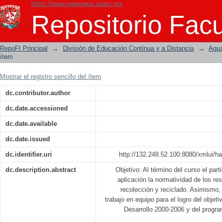
https://www.ingenieria.unam.mx
Reciclaje
Repositorio Facu
RepoFI Principal
→
División de Educación Continua y a Distancia
→
Agua
ítem
Mostrar el registro sencillo del ítem
dc.contributor.author
dc.date.accessioned
dc.date.available
dc.date.issued
dc.identifier.uri
http://132.248.52.100:8080/xmlui/h
dc.description.abstract
Objetivo: Al término del curso el par
aplicación la normatividad de los re
recolección y reciclado. Asimismo, 
trabajo en equipo para el logro del obje
Desarrollo 2000-2006 y del progra