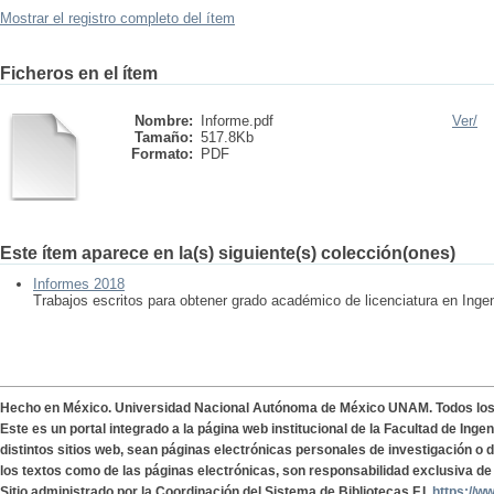
Mostrar el registro completo del ítem
Ficheros en el ítem
Nombre:
Informe.pdf
Ver/
Tamaño:
517.8Kb
Formato:
PDF
Este ítem aparece en la(s) siguiente(s) colección(ones)
Informes 2018
Trabajos escritos para obtener grado académico de licenciatura en Ingen
Hecho en México. Universidad Nacional Autónoma de México UNAM. Todos lo
Este es un portal integrado a la página web institucional de la Facultad de Ing
distintos sitios web, sean páginas electrónicas personales de investigación o de
los textos como de las páginas electrónicas, son responsabilidad exclusiva de 
Sitio administrado por la Coordinación del Sistema de Bibliotecas F.I.
https://w