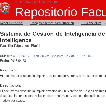
https://www.ingenieria.unam.mx
Sistema de Gestión de Inteligencia de 
Repositorio Facu
RepoFI Principal
→
Trabajos escritos para titulación
→
1. Licenciatura
Sistema de Gestión de Inteligencia d
Intelligence
Carrillo Cipriano, Raúl
URI:
http://132.248.52.100:8080/xmlui/handle/132.248.52.100/15072
Fecha:
2018-04-23
Resumen:
El documento describe la implementación de un Sistema de Gestión de Intel
Descripción:
El documento describe la implementación de un Sistema de Gestión de Intel
describen las propuestas y los modelos realizados y se describe a detalle 
modelo planteado.