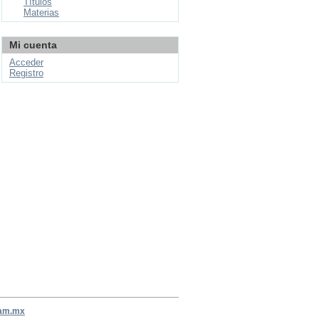
Títulos
Materias
Mi cuenta
Acceder
Registro
nam.mx