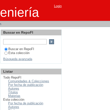
tware especializado en
Login
eniería
m
Buscar en RepoFI
Buscar en RepoFI
Esta colección
Búsqueda avanzada
Listar
Todo RepoFI
Comunidades & Colecciones
Por fecha de publicación
Autores
Títulos
Materias
Esta colección
Por fecha de publicación
Autores