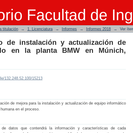
de instalación y actualización de sof
rio Facultad de Ing
ich, Alemania
 titulación
→
1. Licenciatura
→
Informes
→
Informes 2018
→
Ver íte
 de instalación y actualización de
zado en la planta BMW en Múnich,
dle/132.248.52.100/15213
ión de mejora para la instalación y actualización de equipo informático
 humana en el proceso.
de datos que contendrá la información y características de cada