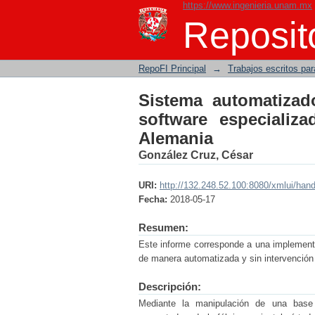
https://www.ingenieria.unam.mx
Sistema automatizado 
Reposito
la planta BMW en Mún
RepoFI Principal
→
Trabajos escritos para
Sistema automatizado
software especiali
Alemania
González Cruz, César
URI:
http://132.248.52.100:8080/xmlui/han
Fecha:
2018-05-17
Resumen:
Este informe corresponde a una implementac
de manera automatizada y sin intervención
Descripción:
Mediante la manipulación de una base 