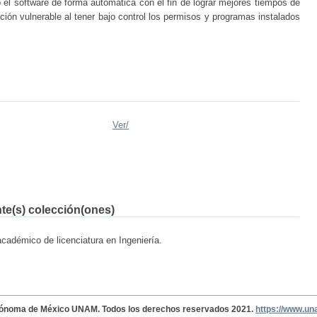
o el software de forma automática con el fin de lograr mejores tiempos de
ción vulnerable al tener bajo control los permisos y programas instalados
Ver/
nte(s) colección(ones)
académico de licenciatura en Ingeniería.
tónoma de México UNAM. Todos los derechos reservados 2021.
https://www.u