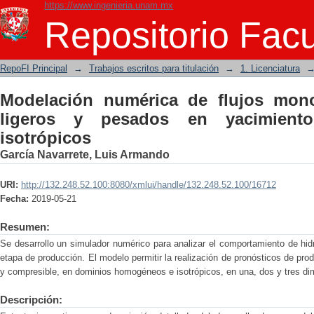
https://www.ingenieria.unam.mx
Modelación numérica de flujos mon
Repositorio Facu
yacimientos homogéneos e isotrópico
RepoFI Principal
→
Trabajos escritos para titulación
→
1. Licenciatura
Modelación numérica de flujos mon
ligeros y pesados en yacimien
isotrópicos
García Navarrete, Luis Armando
URI:
http://132.248.52.100:8080/xmlui/handle/132.248.52.100/16712
Fecha:
2019-05-21
Resumen:
Se desarrollo un simulador numérico para analizar el comportamiento de hid
etapa de producción. El modelo permitir la realización de pronósticos de pr
y compresible, en dominios homogéneos e isotrópicos, en una, dos y tres d
Descripción: