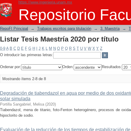
https://www.ingenieria.unam.mx
Listar Tesis Maestría 2020 por título
Repositorio Facu
RepoFI Principal
→
Trabajos escritos para titulación
→
3. Maestría
→
T
Listar Tesis Maestría 2020 por título
0-9
A
B
C
D
E
F
G
H
I
J
K
L
M
N
O
P
Q
R
S
T
U
V
W
X
Y
Z
O introducir las primeras letras:
Ordenar por:
Orden:
Resultados:
Mostrando ítems 2-8 de 8
Degradación de tiabendazol en agua por medio de dos oxidante
solar simulada
Portilla Sangabriel, Melisa
(
2020
)
Tiabendazol, mena de titanio, foto-Fenton heterogénero, procesos de oxida
hipoclorito de sodio.
Evaluación de la reducción de los tiempos de estabilización de