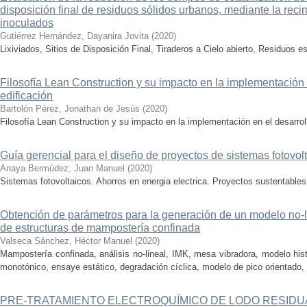
disposición final de residuos sólidos urbanos, mediante la recir
inoculados
Gutiérrez Hernández, Dayanira Jovita
(
2020
)
Lixiviados, Sitios de Disposición Final, Tiraderos a Cielo abierto, Residuos es
Filosofía Lean Construction y su impacto en la implementación 
edificación
Bartolón Pérez, Jonathan de Jesús
(
2020
)
Filosofía Lean Construction y su impacto en la implementación en el desarrol
Guía gerencial para el diseño de proyectos de sistemas fotovol
Anaya Bermúdez, Juan Manuel
(
2020
)
Sistemas fotovoltaicos. Ahorros en energia electrica. Proyectos sustentables
Obtención de parámetros para la generación de un modelo no-li
de estructuras de mampostería confinada
Valseca Sánchez, Héctor Manuel
(
2020
)
Mampostería confinada, análisis no-lineal, IMK, mesa vibradora, modelo hi
monotónico, ensaye estático, degradación cíclica, modelo de pico orientado,
PRE-TRATAMIENTO ELECTROQUÍMICO DE LODO RESIDUA