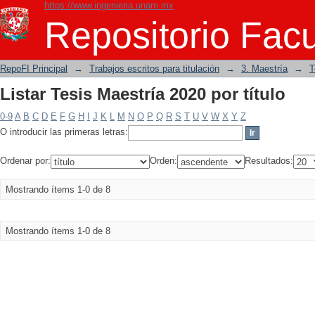
https://www.ingenieria.unam.mx
Listar Tesis Maestría 2020 por título
Repositorio Facu
RepoFI Principal
→
Trabajos escritos para titulación
→
3. Maestría
→
T
Listar Tesis Maestría 2020 por título
0-9
A
B
C
D
E
F
G
H
I
J
K
L
M
N
O
P
Q
R
S
T
U
V
W
X
Y
Z
O introducir las primeras letras:
Ordenar por:
Orden:
Resultados:
Mostrando ítems 1-0 de 8
Mostrando ítems 1-0 de 8