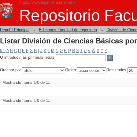
https://www.ingenieria.unam.mx
Listar División de Ciencias Básicas por 
Repositorio Facu
RepoFI Principal
→
Ediciones Facultad de Ingeniería
→
División de Cien
Listar División de Ciencias Básicas por 
0-9
A
B
C
D
E
F
G
H
I
J
K
L
M
N
O
P
Q
R
S
T
U
V
W
X
Y
Z
O introducir las primeras letras:
Ordenar por:
Orden:
Resultados:
Mostrando ítems 1-0 de 11
Mostrando ítems 1-0 de 11