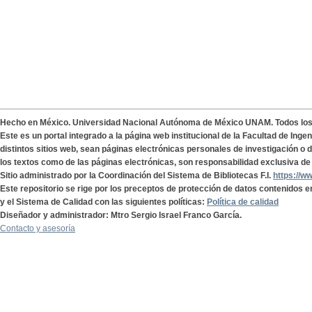
Hecho en México. Universidad Nacional Autónoma de México UNAM. Todos lo
Este es un portal integrado a la página web institucional de la Facultad de Ing
distintos sitios web, sean páginas electrónicas personales de investigación o de
los textos como de las páginas electrónicas, son responsabilidad exclusiva de 
Sitio administrado por la Coordinación del Sistema de Bibliotecas F.I.
https://w
Este repositorio se rige por los preceptos de protección de datos contenidos e
y el Sistema de Calidad con las siguientes políticas:
Política de calidad
Diseñador y administrador: Mtro Sergio Israel Franco García.
Contacto y asesoría