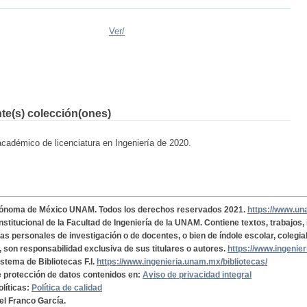
Ver/
nte(s) colección(ones)
académico de licenciatura en Ingeniería de 2020.
tónoma de México UNAM. Todos los derechos reservados 2021.
https://www.u
institucional de la Facultad de Ingeniería de la UNAM. Contiene textos, trabajos
cas personales de investigación o de docentes, o bien de índole escolar, colegia
, son responsabilidad exclusiva de sus titulares o autores.
https://www.ingenie
istema de Bibliotecas F.I.
https://www.ingenieria.unam.mx/bibliotecas/
de protección de datos contenidos en:
Aviso de privacidad integral
olíticas:
Política de calidad
el Franco García.