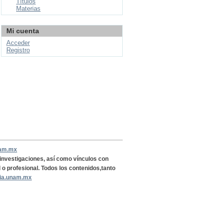
Títulos
Materias
Mi cuenta
Acceder
Registro
nam.mx
, investigaciones, así como vínculos con
l o profesional. Todos los contenidos,tanto
ria.unam.mx