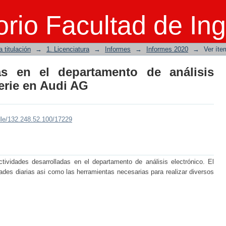
s en el departamento de análisis electró
rio Facultad de Ing
 titulación
→
1. Licenciatura
→
Informes
→
Informes 2020
→
Ver íte
das en el departamento de análisis
serie en Audi AG
dle/132.248.52.100/17229
tividades desarrolladas en el departamento de análisis electrónico. El
dades diarias asi como las herramientas necesarias para realizar diversos