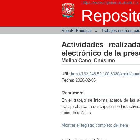
https://www.ingenieria.unam.mx
Actividades realizada
Reposito
Audi AG
RepoFI Principal
→
Trabajos escritos para
Actividades realiza
electrónico de la pre
Molina Cano, Onésimo
URI:
http://132.248.52.100:8080/xmlui/han
Fecha:
2020-02-06
Resumen:
En el trabajo se informa acerca de las ac
trabajo abarca la descripción de las activi
tipos de análisis.
Mostrar el registro completo del ítem