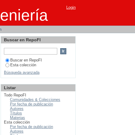
nico de la preserie en
Login
eniería
m
Buscar en RepoFI
Buscar en RepoFI
Esta colección
Búsqueda avanzada
Listar
Todo RepoFI
Comunidades & Colecciones
Por fecha de publicación
Autores
Títulos
Materias
Esta colección
Por fecha de publicación
Autores