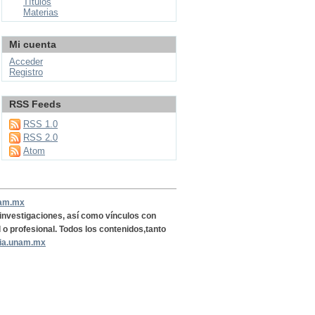
Títulos
Materias
Mi cuenta
Acceder
Registro
RSS Feeds
RSS 1.0
RSS 2.0
Atom
nam.mx
, investigaciones, así como vínculos con
l o profesional. Todos los contenidos,tanto
ria.unam.mx