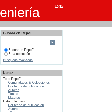
Login
eniería
Buscar en RepoFI
Buscar en RepoFI
Esta colección
Búsqueda avanzada
Listar
Todo RepoFI
Comunidades & Colecciones
Por fecha de publicación
Autores
Títulos
Materias
Esta colección
Por fecha de publicación
Autores