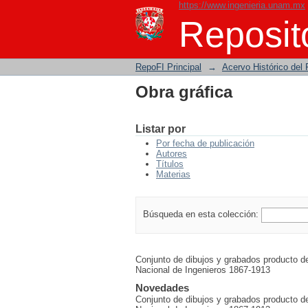
https://www.ingenieria.unam.mx
Obra gráfica
Reposito
RepoFI Principal
→
Acervo Histórico del 
Obra gráfica
Listar por
Por fecha de publicación
Autores
Títulos
Materias
Búsqueda en esta colección:
Conjunto de dibujos y grabados producto d
Nacional de Ingenieros 1867-1913
Novedades
Conjunto de dibujos y grabados producto d