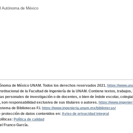
al Autónoma de México
tónoma de México UNAM. Todos los derechos reservados 2021.
https://www.u
institucional de la Facultad de Ingeniería de la UNAM. Contiene textos, trabajos
cas personales de investigación o de docentes, o bien de índole escolar, colegia
, son responsabilidad exclusiva de sus titulares o autores.
https://www.ingenie
istema de Bibliotecas F.I.
https://www.ingenieria.unam.mx/bibliotecas/
de protección de datos contenidos en:
Aviso de privacidad integral
olíticas:
Política de calidad
el Franco García.