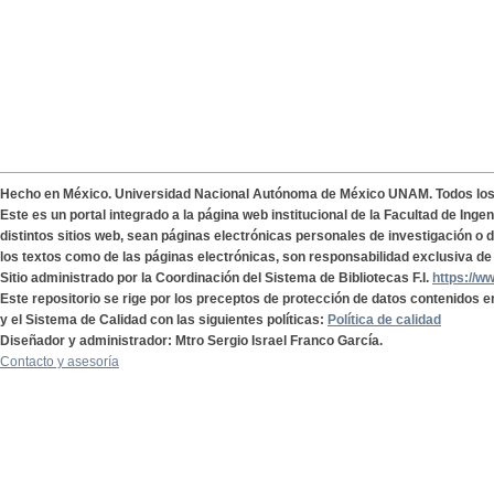
Hecho en México. Universidad Nacional Autónoma de México UNAM. Todos lo
Este es un portal integrado a la página web institucional de la Facultad de Ing
distintos sitios web, sean páginas electrónicas personales de investigación o de
los textos como de las páginas electrónicas, son responsabilidad exclusiva de 
Sitio administrado por la Coordinación del Sistema de Bibliotecas F.I.
https://w
Este repositorio se rige por los preceptos de protección de datos contenidos e
y el Sistema de Calidad con las siguientes políticas:
Política de calidad
Diseñador y administrador: Mtro Sergio Israel Franco García.
Contacto y asesoría