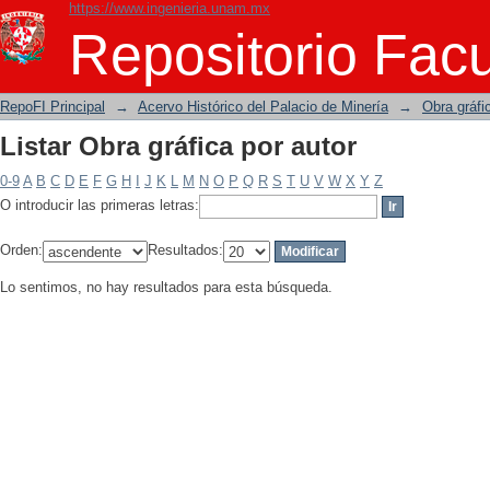
https://www.ingenieria.unam.mx
Listar Obra gráfica por autor
Repositorio Facu
RepoFI Principal
→
Acervo Histórico del Palacio de Minería
→
Obra gráfi
Listar Obra gráfica por autor
0-9
A
B
C
D
E
F
G
H
I
J
K
L
M
N
O
P
Q
R
S
T
U
V
W
X
Y
Z
O introducir las primeras letras:
Orden:
Resultados:
Lo sentimos, no hay resultados para esta búsqueda.