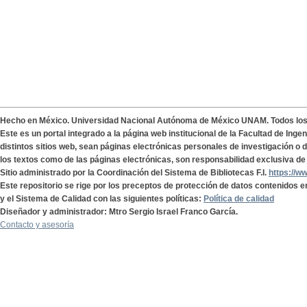
Hecho en México. Universidad Nacional Autónoma de México UNAM. Todos lo
Este es un portal integrado a la página web institucional de la Facultad de Ing
distintos sitios web, sean páginas electrónicas personales de investigación o de
los textos como de las páginas electrónicas, son responsabilidad exclusiva de 
Sitio administrado por la Coordinación del Sistema de Bibliotecas F.I.
https://w
Este repositorio se rige por los preceptos de protección de datos contenidos e
y el Sistema de Calidad con las siguientes políticas:
Política de calidad
Diseñador y administrador: Mtro Sergio Israel Franco García.
Contacto y asesoría