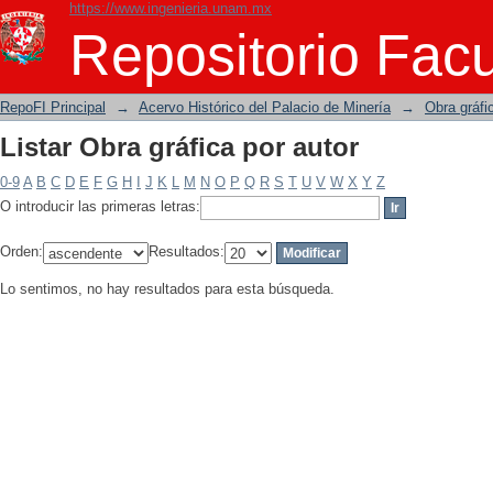
https://www.ingenieria.unam.mx
Listar Obra gráfica por autor
Repositorio Facu
RepoFI Principal
→
Acervo Histórico del Palacio de Minería
→
Obra gráfi
Listar Obra gráfica por autor
0-9
A
B
C
D
E
F
G
H
I
J
K
L
M
N
O
P
Q
R
S
T
U
V
W
X
Y
Z
O introducir las primeras letras:
Orden:
Resultados:
Lo sentimos, no hay resultados para esta búsqueda.