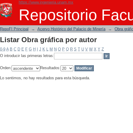
https://www.ingenieria.unam.mx
Listar Obra gráfica por autor
Repositorio Facu
RepoFI Principal
→
Acervo Histórico del Palacio de Minería
→
Obra gráfi
Listar Obra gráfica por autor
0-9
A
B
C
D
E
F
G
H
I
J
K
L
M
N
O
P
Q
R
S
T
U
V
W
X
Y
Z
O introducir las primeras letras:
Orden:
Resultados:
Lo sentimos, no hay resultados para esta búsqueda.