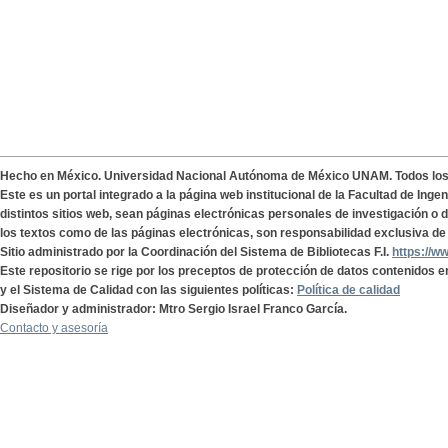
Hecho en México. Universidad Nacional Autónoma de México UNAM. Todos lo
Este es un portal integrado a la página web institucional de la Facultad de Ing
distintos sitios web, sean páginas electrónicas personales de investigación o de
los textos como de las páginas electrónicas, son responsabilidad exclusiva de 
Sitio administrado por la Coordinación del Sistema de Bibliotecas F.I.
https://w
Este repositorio se rige por los preceptos de protección de datos contenidos e
y el Sistema de Calidad con las siguientes políticas:
Política de calidad
Diseñador y administrador: Mtro Sergio Israel Franco García.
Contacto y asesoría