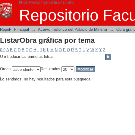
https://www.ingenieria.unam.mx
ListarObra gráfica por tema
Repositorio Facu
RepoFI Principal
→
Acervo Histórico del Palacio de Minería
→
Obra gráfi
ListarObra gráfica por tema
0-9
A
B
C
D
E
F
G
H
I
J
K
L
M
N
O
P
Q
R
S
T
U
V
W
X
Y
Z
O introducir las primeras letras:
Orden:
Resultados:
Lo sentimos, no hay resultados para esta búsqueda.