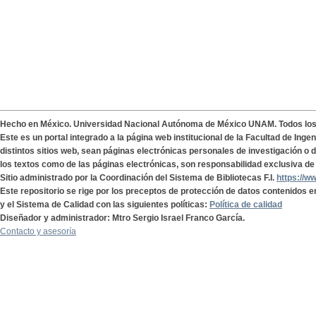
Hecho en México. Universidad Nacional Autónoma de México UNAM. Todos lo
Este es un portal integrado a la página web institucional de la Facultad de Ing
distintos sitios web, sean páginas electrónicas personales de investigación o de
los textos como de las páginas electrónicas, son responsabilidad exclusiva de 
Sitio administrado por la Coordinación del Sistema de Bibliotecas F.I.
https://w
Este repositorio se rige por los preceptos de protección de datos contenidos e
y el Sistema de Calidad con las siguientes políticas:
Política de calidad
Diseñador y administrador: Mtro Sergio Israel Franco García.
Contacto y asesoría