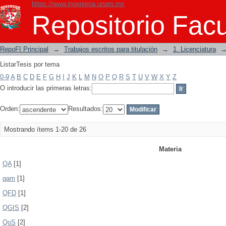
https://www.ingenieria.unam.mx
ListarTesis por tema
Repositorio Facu
RepoFI Principal
→
Trabajos escritos para titulación
→
1. Licenciatura
ListarTesis por tema
0-9
A
B
C
D
E
F
G
H
I
J
K
L
M
N
O
P
Q
R
S
T
U
V
W
X
Y
Z
O introducir las primeras letras:
Orden:
Resultados:
Mostrando ítems 1-20 de 26
Materia
QA
[1]
qam
[1]
QFD
[1]
QGIS
[2]
QoS
[2]