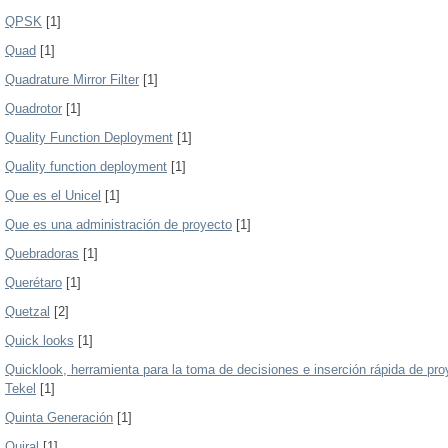
QPSK
[1]
Quad
[1]
Quadrature Mirror Filter
[1]
Quadrotor
[1]
Quality Function Deployment
[1]
Quality function deployment
[1]
Que es el Unicel
[1]
Que es una administración de proyecto
[1]
Quebradoras
[1]
Querétaro
[1]
Quetzal
[2]
Quick looks
[1]
Quicklook, herramienta para la toma de decisiones e inserción rápida de pro
Tekel
[1]
Quinta Generación
[1]
Quiral
[1]