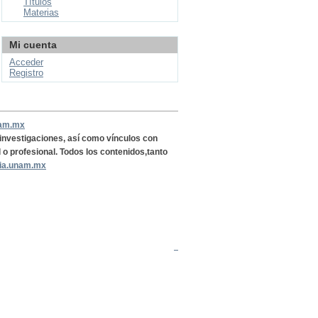
Títulos
Materias
Mi cuenta
Acceder
Registro
nam.mx
, investigaciones, así como vínculos con
l o profesional. Todos los contenidos,tanto
ria.unam.mx