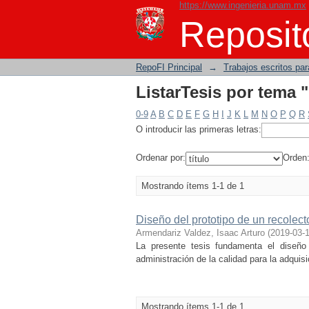
https://www.ingenieria.unam.mx
ListarTesis por tema 
Reposito
RepoFI Principal
→
Trabajos escritos para
ListarTesis por tema 
0-9
A
B
C
D
E
F
G
H
I
J
K
L
M
N
O
P
Q
R
O introducir las primeras letras:
Ordenar por:
Orden
Mostrando ítems 1-1 de 1
Diseño del prototipo de un recolec
Armendariz Valdez, Isaac Arturo
(
2019-03-
La presente tesis fundamenta el diseño
administración de la calidad para la adquis
Mostrando ítems 1-1 de 1