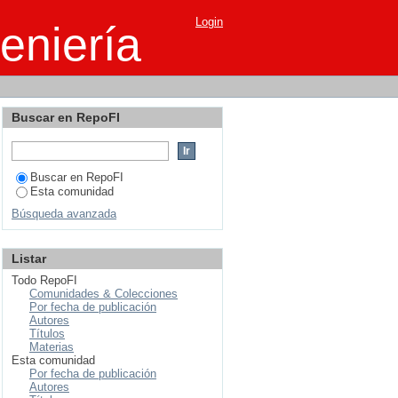
Login
eniería
Buscar en RepoFI
Buscar en RepoFI
Esta comunidad
Búsqueda avanzada
Listar
Todo RepoFI
Comunidades & Colecciones
Por fecha de publicación
Autores
Títulos
Materias
Esta comunidad
Por fecha de publicación
Autores