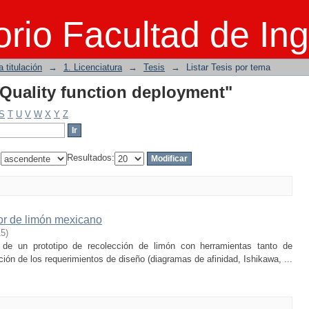
"Quality function deployment"
rio Facultad de Ing
 titulación
→
1. Licenciatura
→
Tesis
→
Listar Tesis por tema
"Quality function deployment"
S
T
U
V
W
X
Y
Z
:
Resultados:
tor de limón mexicano
15
)
 de un prototipo de recolección de limón con herramientas tanto de
ición de los requerimientos de diseño (diagramas de afinidad, Ishikawa, ...