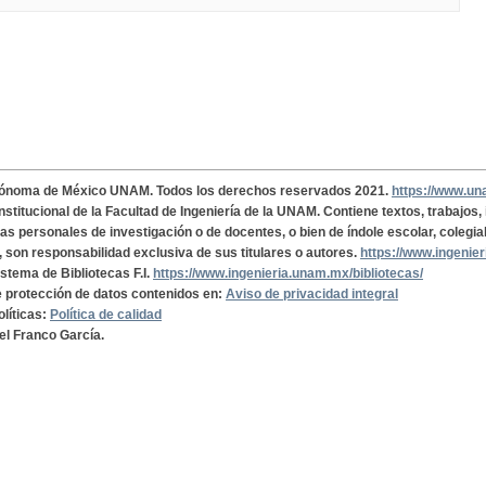
tónoma de México UNAM. Todos los derechos reservados 2021.
https://www.u
institucional de la Facultad de Ingeniería de la UNAM. Contiene textos, trabajos
cas personales de investigación o de docentes, o bien de índole escolar, colegia
, son responsabilidad exclusiva de sus titulares o autores.
https://www.ingenie
istema de Bibliotecas F.I.
https://www.ingenieria.unam.mx/bibliotecas/
de protección de datos contenidos en:
Aviso de privacidad integral
olíticas:
Política de calidad
el Franco García.