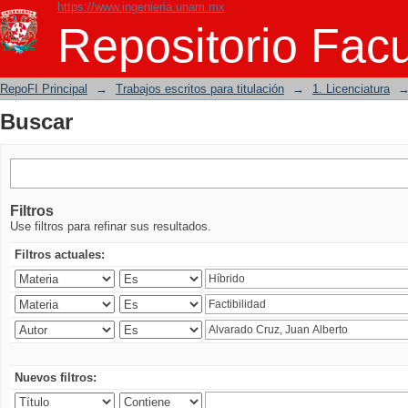
https://www.ingenieria.unam.mx
Buscar
Repositorio Facu
RepoFI Principal
→
Trabajos escritos para titulación
→
1. Licenciatura
Buscar
Filtros
Use filtros para refinar sus resultados.
Filtros actuales:
Nuevos filtros: