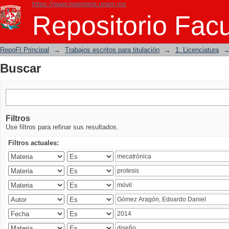
https://www.ingenieria.unam.mx
Buscar
Repositorio Facu
RepoFI Principal
→
Trabajos escritos para titulación
→
1. Licenciatura
Buscar
Filtros
Use filtros para refinar sus resultados.
Filtros actuales: