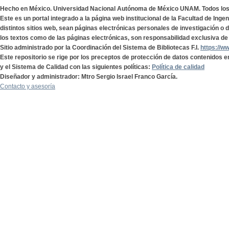
Hecho en México. Universidad Nacional Autónoma de México UNAM. Todos lo
Este es un portal integrado a la página web institucional de la Facultad de Ing
distintos sitios web, sean páginas electrónicas personales de investigación o de
los textos como de las páginas electrónicas, son responsabilidad exclusiva de 
Sitio administrado por la Coordinación del Sistema de Bibliotecas F.I.
https://w
Este repositorio se rige por los preceptos de protección de datos contenidos e
y el Sistema de Calidad con las siguientes políticas:
Política de calidad
Diseñador y administrador: Mtro Sergio Israel Franco García.
Contacto y asesoría