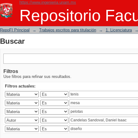
https://www.ingenieria.unam.mx
Buscar
Repositorio Facu
RepoFI Principal
→
Trabajos escritos para titulación
→
1. Licenciatura
Buscar
Filtros
Use filtros para refinar sus resultados.
Filtros actuales: