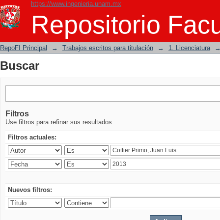
https://www.ingenieria.unam.mx
Buscar
Repositorio Facu
RepoFI Principal
→
Trabajos escritos para titulación
→
1. Licenciatura
Buscar
Filtros
Use filtros para refinar sus resultados.
Filtros actuales:
Nuevos filtros: