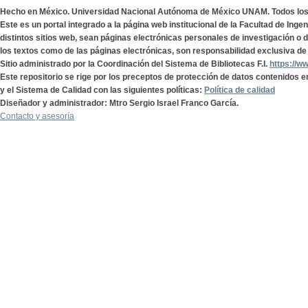
Hecho en México. Universidad Nacional Autónoma de México UNAM. Todos lo
Este es un portal integrado a la página web institucional de la Facultad de Ing
distintos sitios web, sean páginas electrónicas personales de investigación o de
los textos como de las páginas electrónicas, son responsabilidad exclusiva de 
Sitio administrado por la Coordinación del Sistema de Bibliotecas F.I.
https://w
Este repositorio se rige por los preceptos de protección de datos contenidos e
y el Sistema de Calidad con las siguientes políticas:
Política de calidad
Diseñador y administrador: Mtro Sergio Israel Franco García.
Contacto y asesoría