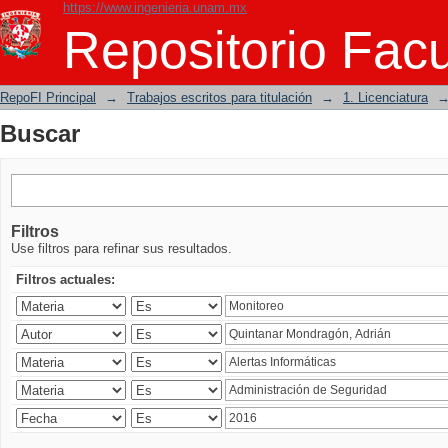
https://www.ingenieria.unam.mx
Buscar
Repositorio Facu
RepoFI Principal
→
Trabajos escritos para titulación
→
1. Licenciatura
Buscar
Filtros
Use filtros para refinar sus resultados.
Filtros actuales: