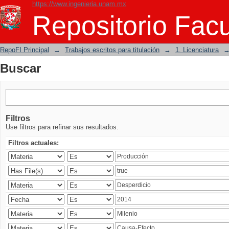
https://www.ingenieria.unam.mx
Buscar
Repositorio Facu
RepoFI Principal
→
Trabajos escritos para titulación
→
1. Licenciatura
Buscar
Filtros
Use filtros para refinar sus resultados.
Filtros actuales: