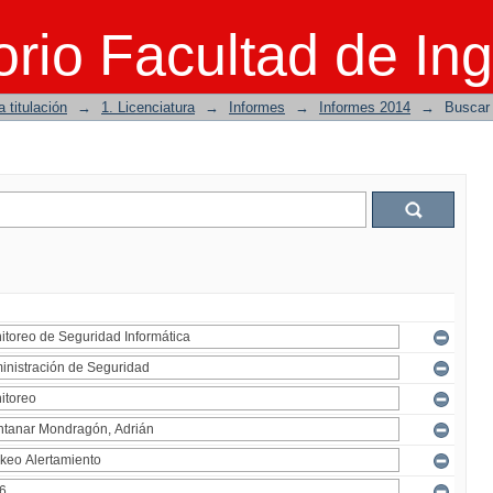
rio Facultad de Ing
 titulación
→
1. Licenciatura
→
Informes
→
Informes 2014
→
Buscar