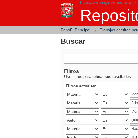
https://www.ingenieria.unam.mx
Buscar
Reposito
RepoFI Principal
→
Trabajos escritos para
Buscar
Filtros
Use filtros para refinar sus resultados.
Filtros actuales: