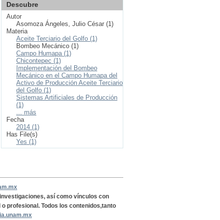
Descubre
Autor
Asomoza Ángeles, Julio César (1)
Materia
Aceite Terciario del Golfo (1)
Bombeo Mecánico (1)
Campo Humapa (1)
Chicontepec (1)
Implementación del Bombeo
Mecánico en el Campo Humapa del
Activo de Producción Aceite Terciario
del Golfo (1)
Sistemas Artificiales de Producción
(1)
... más
Fecha
2014 (1)
Has File(s)
Yes (1)
nam.mx
, investigaciones, así como vínculos con
l o profesional. Todos los contenidos,tanto
ria.unam.mx