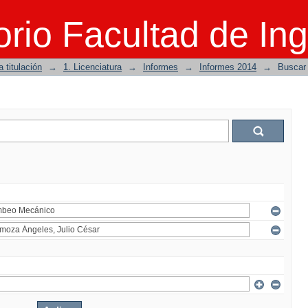
rio Facultad de Ing
 titulación
→
1. Licenciatura
→
Informes
→
Informes 2014
→
Buscar