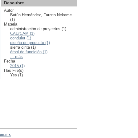
Descubre
Autor
Batún Hernández, Fausto Nekame
(1)
Materia
administración de proyectos (1)
CAD/CAM (1)
condulet (1)
diseño de producto (1)
sierra cinta (1)
árbol de fundición (1)
... más
Fecha
2015 (1)
Has File(s)
Yes (1)
nam.mx