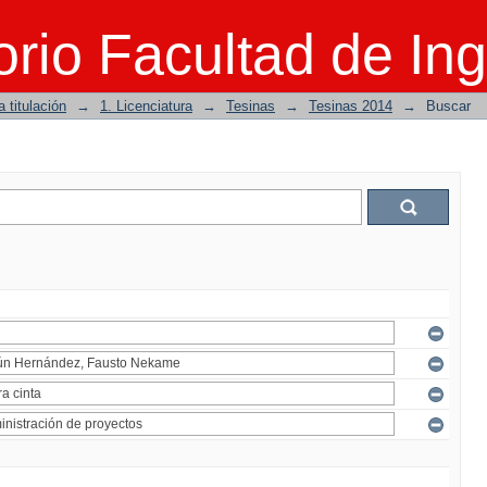
rio Facultad de Ing
 titulación
→
1. Licenciatura
→
Tesinas
→
Tesinas 2014
→
Buscar