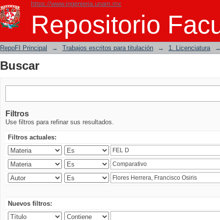
https://www.ingenieria.unam.mx
Buscar
Repositorio Facu
RepoFI Principal
→
Trabajos escritos para titulación
→
1. Licenciatura
Buscar
Filtros
Use filtros para refinar sus resultados.
Filtros actuales:
Nuevos filtros: