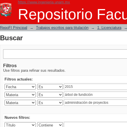
https://www.ingenieria.unam.mx
Buscar
Repositorio Facu
RepoFI Principal
→
Trabajos escritos para titulación
→
1. Licenciatura
Buscar
Filtros
Use filtros para refinar sus resultados.
Filtros actuales:
Nuevos filtros: