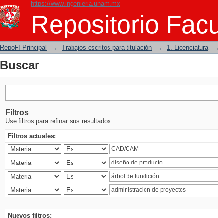
https://www.ingenieria.unam.mx
Buscar
Repositorio Facu
RepoFI Principal
→
Trabajos escritos para titulación
→
1. Licenciatura
Buscar
Filtros
Use filtros para refinar sus resultados.
Filtros actuales:
Nuevos filtros: