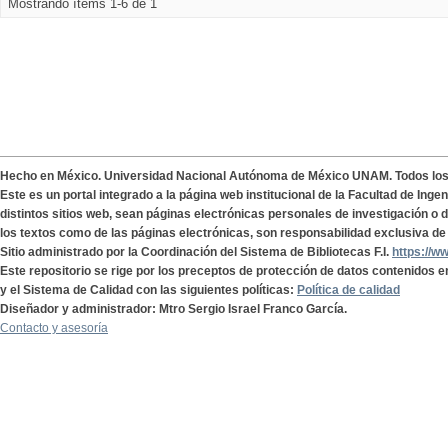
Mostrando ítems 1-6 de 1
Hecho en México. Universidad Nacional Autónoma de México UNAM. Todos lo
Este es un portal integrado a la página web institucional de la Facultad de Ing
distintos sitios web, sean páginas electrónicas personales de investigación o de
los textos como de las páginas electrónicas, son responsabilidad exclusiva de 
Sitio administrado por la Coordinación del Sistema de Bibliotecas F.I.
https://w
Este repositorio se rige por los preceptos de protección de datos contenidos e
y el Sistema de Calidad con las siguientes políticas:
Política de calidad
Diseñador y administrador: Mtro Sergio Israel Franco García.
Contacto y asesoría