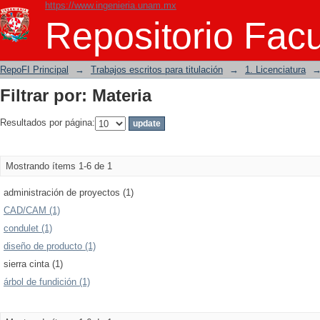
https://www.ingenieria.unam.mx
Filtrar por: Materia
Repositorio Facu
RepoFI Principal
→
Trabajos escritos para titulación
→
1. Licenciatura
Filtrar por: Materia
Resultados por página:
Mostrando ítems 1-6 de 1
administración de proyectos (1)
CAD/CAM (1)
condulet (1)
diseño de producto (1)
sierra cinta (1)
árbol de fundición (1)