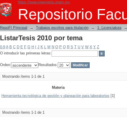
https://www.ingenieria.unam.mx
ListarTesis 2010 por tema
Repositorio Facu
RepoFI Principal
→
Trabajos escritos para titulación
→
1. Licenciatura
ListarTesis 2010 por tema
0-9
A
B
C
D
E
F
G
H
I
J
K
L
M
N
O
P
Q
R
S
T
U
V
W
X
Y
Z
O introducir las primeras letras:
Orden:
Resultados:
Mostrando ítems 1-1 de 1
Materia
Herramienta tecnológica de gestión y planeación para laboratorios
[1]
Mostrando ítems 1-1 de 1