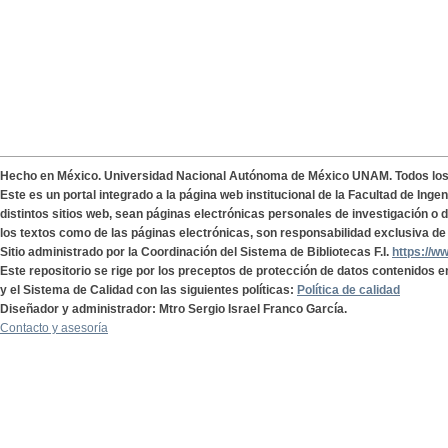
Hecho en México. Universidad Nacional Autónoma de México UNAM. Todos lo
Este es un portal integrado a la página web institucional de la Facultad de Ing
distintos sitios web, sean páginas electrónicas personales de investigación o de
los textos como de las páginas electrónicas, son responsabilidad exclusiva de 
Sitio administrado por la Coordinación del Sistema de Bibliotecas F.I.
https://w
Este repositorio se rige por los preceptos de protección de datos contenidos e
y el Sistema de Calidad con las siguientes políticas:
Política de calidad
Diseñador y administrador: Mtro Sergio Israel Franco García.
Contacto y asesoría