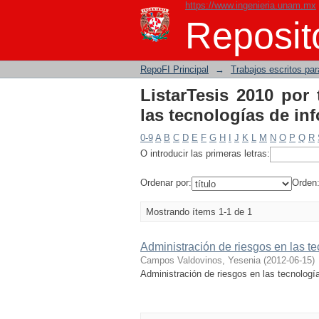
https://www.ingenieria.unam.mx
ListarTesis 2010 po
Reposito
información"
RepoFI Principal
→
Trabajos escritos para
ListarTesis 2010 por
las tecnologías de in
0-9
A
B
C
D
E
F
G
H
I
J
K
L
M
N
O
P
Q
R
O introducir las primeras letras:
Ordenar por:
Orden
Mostrando ítems 1-1 de 1
Administración de riesgos en las t
Campos Valdovinos, Yesenia
(
2012-06-15
)
Administración de riesgos en las tecnologí