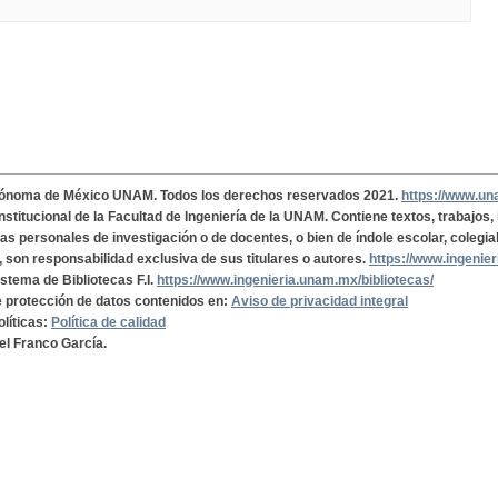
tónoma de México UNAM. Todos los derechos reservados 2021.
https://www.u
institucional de la Facultad de Ingeniería de la UNAM. Contiene textos, trabajos
cas personales de investigación o de docentes, o bien de índole escolar, colegia
, son responsabilidad exclusiva de sus titulares o autores.
https://www.ingenie
istema de Bibliotecas F.I.
https://www.ingenieria.unam.mx/bibliotecas/
de protección de datos contenidos en:
Aviso de privacidad integral
olíticas:
Política de calidad
el Franco García.