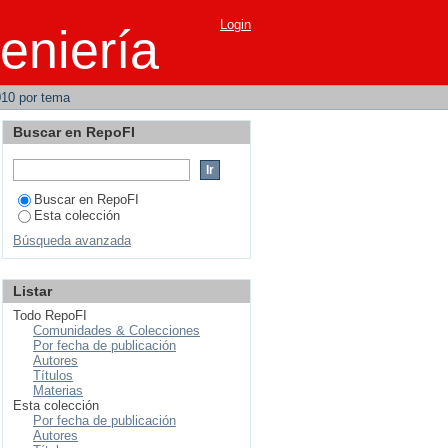
n las tecnologías de
Login
eniería
010 por tema
Buscar en RepoFI
Buscar en RepoFI
Esta colección
Búsqueda avanzada
Listar
Todo RepoFI
Comunidades & Colecciones
Por fecha de publicación
Autores
Títulos
Materias
Esta colección
Por fecha de publicación
Autores