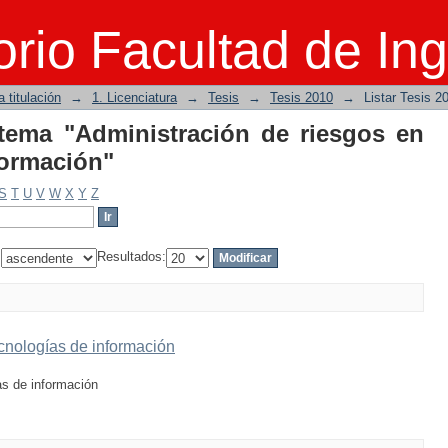
r tema "Administración de riesgos e
rio Facultad de Ing
 titulación
→
1. Licenciatura
→
Tesis
→
Tesis 2010
→
Listar Tesis 2
 tema "Administración de riesgos en
formación"
S
T
U
V
W
X
Y
Z
:
Resultados:
ecnologías de información
as de información