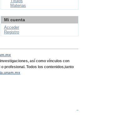
Títulos
Materias
Mi cuenta
Acceder
Registro
nam.mx
, investigaciones, así como vínculos con
l o profesional. Todos los contenidos,tanto
ria.unam.mx