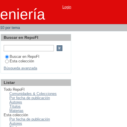
ivas de Power Line
Login
eniería
010 por tema
Buscar en RepoFI
Buscar en RepoFI
Esta colección
Búsqueda avanzada
Listar
Todo RepoFI
Comunidades & Colecciones
Por fecha de publicación
Autores
Títulos
Materias
Esta colección
Por fecha de publicación
Autores