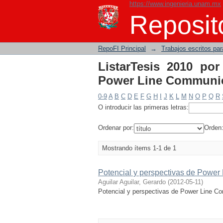
https://www.ingenieria.unam.mx
ListarTesis 2010 
Reposito
Communications en M
RepoFI Principal
→
Trabajos escritos para
ListarTesis 2010 por
Power Line Communic
0-9
A
B
C
D
E
F
G
H
I
J
K
L
M
N
O
P
Q
R
O introducir las primeras letras:
Ordenar por:
Orden
Mostrando ítems 1-1 de 1
Potencial y perspectivas de Powe
Aguilar Aguilar, Gerardo
(
2012-05-11
)
Potencial y perspectivas de Power Line C