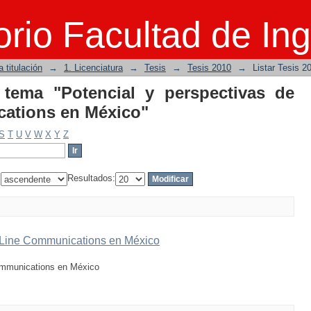
por tema "Potencial y perspect
rio Facultad de Ing
éxico"
 titulación
→
1. Licenciatura
→
Tesis
→
Tesis 2010
→
Listar Tesis 2
 tema "Potencial y perspectivas de
ations en México"
S
T
U
V
W
X
Y
Z
:
Resultados:
r Line Communications en México
ommunications en México