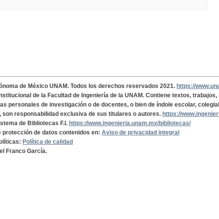
tónoma de México UNAM. Todos los derechos reservados 2021.
https://www.u
institucional de la Facultad de Ingeniería de la UNAM. Contiene textos, trabajos
cas personales de investigación o de docentes, o bien de índole escolar, colegia
, son responsabilidad exclusiva de sus titulares o autores.
https://www.ingenie
istema de Bibliotecas F.I.
https://www.ingenieria.unam.mx/bibliotecas/
de protección de datos contenidos en:
Aviso de privacidad integral
olíticas:
Política de calidad
el Franco García.