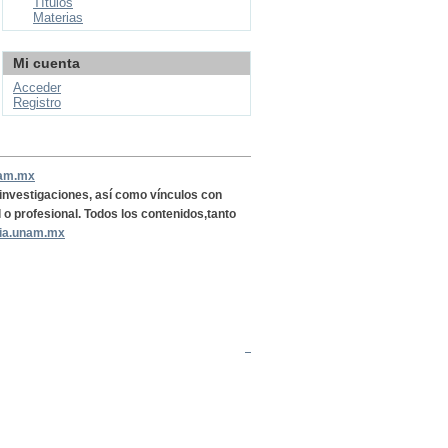
Títulos
Materias
Mi cuenta
Acceder
Registro
nam.mx
, investigaciones, así como vínculos con
l o profesional. Todos los contenidos,tanto
ria.unam.mx