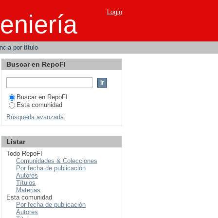
o
Login
eniería
cia por título
Buscar en RepoFI
Buscar en RepoFI
Esta comunidad
Búsqueda avanzada
Listar
Todo RepoFI
Comunidades & Colecciones
Por fecha de publicación
Autores
Títulos
Materias
Esta comunidad
Por fecha de publicación
Autores