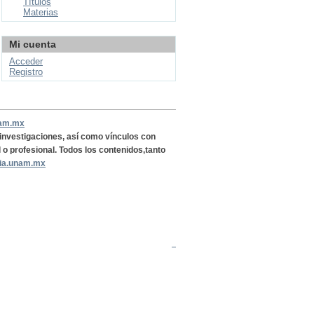
Títulos
Materias
Mi cuenta
Acceder
Registro
nam.mx
, investigaciones, así como vínculos con
l o profesional. Todos los contenidos,tanto
ria.unam.mx