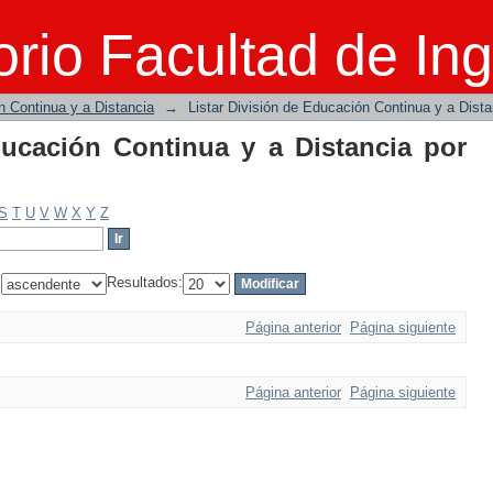
ucación Continua y a Distancia por títul
rio Facultad de Ing
n Continua y a Distancia
→
Listar División de Educación Continua y a Distan
ducación Continua y a Distancia por
S
T
U
V
W
X
Y
Z
:
Resultados:
Página anterior
Página siguiente
Página anterior
Página siguiente