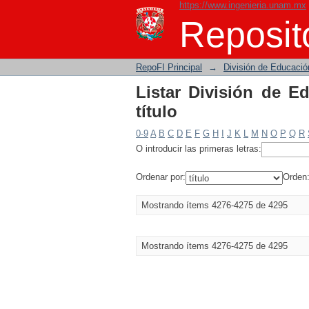
https://www.ingenieria.unam.mx
Listar División de Ed
Reposito
RepoFI Principal
→
División de Educació
Listar División de E
título
0-9
A
B
C
D
E
F
G
H
I
J
K
L
M
N
O
P
Q
R
O introducir las primeras letras:
Ordenar por:
Orden
Mostrando ítems 4276-4275 de 4295
Mostrando ítems 4276-4275 de 4295