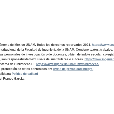
tónoma de México UNAM. Todos los derechos reservados 2021.
https://www.u
institucional de la Facultad de Ingeniería de la UNAM. Contiene textos, trabajos
cas personales de investigación o de docentes, o bien de índole escolar, colegia
, son responsabilidad exclusiva de sus titulares o autores.
https://www.ingenie
istema de Bibliotecas F.I.
https://www.ingenieria.unam.mx/bibliotecas/
de protección de datos contenidos en:
Aviso de privacidad integral
olíticas:
Política de calidad
el Franco García.