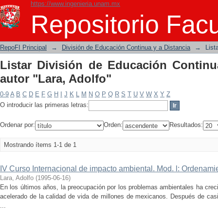
https://www.ingenieria.unam.mx
Listar División de Educación Continua 
Repositorio Facu
RepoFI Principal
→
División de Educación Continua y a Distancia
→
List
Listar División de Educación Continu
autor "Lara, Adolfo"
0-9
A
B
C
D
E
F
G
H
I
J
K
L
M
N
O
P
Q
R
S
T
U
V
W
X
Y
Z
O introducir las primeras letras:
Ordenar por:
Orden:
Resultados:
Mostrando ítems 1-1 de 1
IV Curso Internacional de impacto ambiental. Mod. l: Ordenami
Lara, Adolfo
(
1995-06-16
)
En los últimos años, la preocupación por los problemas ambientales ha cre
acelerado de la calidad de vida de millones de mexicanos. Después de casi
...