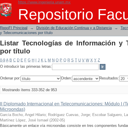
https://www.ingenieria.unam.mx
Listar Tecnologías de Información y Te
Repositorio Facu
RepoFI Principal
→
División de Educación Continua y a Distancia
→
Tecn
y Telecomunicaciones por título
Listar Tecnologías de Información y
por título
0-9
A
B
C
D
E
F
G
H
I
J
K
L
M
N
O
P
Q
R
S
T
U
V
W
X
Y
Z
O introducir las primeras letras:
Ordenar por:
Orden:
Resultados:
Mostrando ítems 333-352 de 953
II Diplomado Internacional en Telecomunicaciones: Módulo I (
Microondas)
García Bocho, Angel Hilario
;
Rodríguez Cuevas, Jorge
;
Escobar Salguero, Lar
Martínez López, José Ismael
(
2002-05
)
Básicamente un enlace vía microondas consiste en tres componentes fundamen