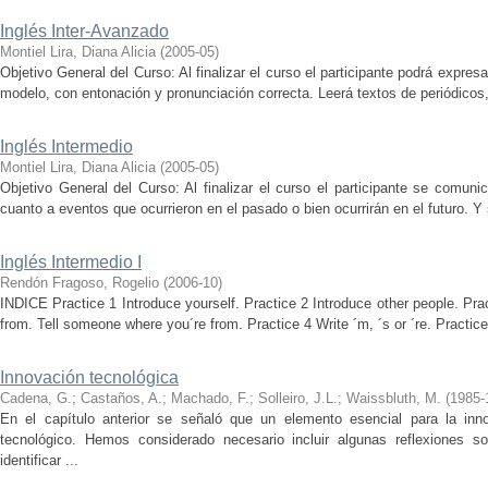
Inglés Inter-Avanzado
Montiel Lira, Diana Alicia
(
2005-05
)
Objetivo General del Curso: Al finalizar el curso el participante podrá expre
modelo, con entonación y pronunciación correcta. Leerá textos de periódicos, r
Inglés Intermedio
Montiel Lira, Diana Alicia
(
2005-05
)
Objetivo General del Curso: Al finalizar el curso el participante se comuni
cuanto a eventos que ocurrieron en el pasado o bien ocurrirán en el futuro. Y 
Inglés Intermedio I
Rendón Fragoso, Rogelio
(
2006-10
)
INDICE Practice 1 Introduce yourself. Practice 2 Introduce other people. P
from. Tell someone where you´re from. Practice 4 Write ´m, ´s or ´re. Practice 
Innovación tecnológica
Cadena, G.
;
Castaños, A.
;
Machado, F.
;
Solleiro, J.L.
;
Waissbluth, M.
(
1985-
En el capítulo anterior se señaló que un elemento esencial para la inno
tecnológico. Hemos considerado necesario incluir algunas reflexiones 
identificar ...