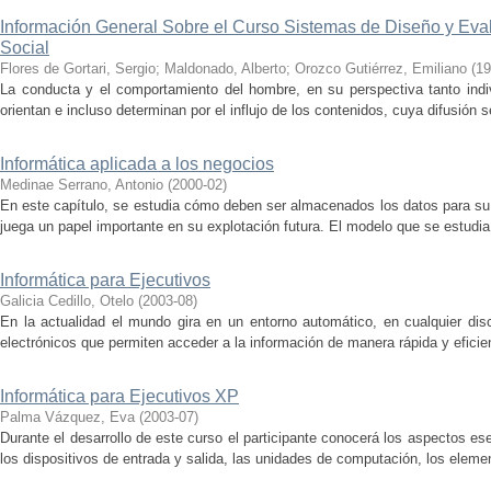
Información General Sobre el Curso Sistemas de Diseño y Eva
Social
Flores de Gortari, Sergio
;
Maldonado, Alberto
;
Orozco Gutiérrez, Emiliano
(
19
La conducta y el comportamiento del hombre, en su perspectiva tanto indi
orientan e incluso determinan por el influjo de los contenidos, cuya difusión s
Informática aplicada a los negocios
Medinae Serrano, Antonio
(
2000-02
)
En este capítulo, se estudia cómo deben ser almacenados los datos para su 
juega un papel importante en su explotación futura. El modelo que se estudi
Informática para Ejecutivos
Galicia Cedillo, Otelo
(
2003-08
)
En la actualidad el mundo gira en un entorno automático, en cualquier disc
electrónicos que permiten acceder a la información de manera rápida y efici
Informática para Ejecutivos XP
Palma Vázquez, Eva
(
2003-07
)
Durante el desarrollo de este curso el participante conocerá los aspectos e
los dispositivos de entrada y salida, las unidades de computación, los elemen