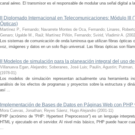
canal aéreo. El transmisor es el responsable de modular una señal digital a la 
II Diplomado Internacional en Telecomunicaciones: Módulo III 
Ópticas)
Martínez P., Fernando
;
Navarrete Montes de Oca, Fernando
;
Linares, Robert
Genaro
;
Ugalde M., Raúl
;
Martínez Piñón, Fernando
;
Svirid, Vladimir A.
(
2002
Los sistemas de comunicación de onda luminosa que utilizan fibras ópticas 
voz, imágenes y datos en un solo flujo universal. Las fibras ópticas son filam
II Modelos de simulación para la planeación integral del uso de
Villanueva Egan, Alejandro
;
Soberanes, José Luis
;
Paulín, Agustín
;
Putman, 
(
1978-01
)
Los modelos de simulación representan actualmente una herramienta indi
análisis de los efectos de programas y proyectos sobre la estructura y di
así ...
Implementación de Bases de Datos en Páginas Web con PHP 
Mora Cuevas, Jonathan
;
Reyes Sáenz, Hugo Alejandro
(
2001-11
)
PHP (acrónimo de “PHP: Hypertext Preprocessor”) es un lenguaje interpret
HTML y ejecutado en el servidor. Al nivel más básico, PHP puede hacer cua
...