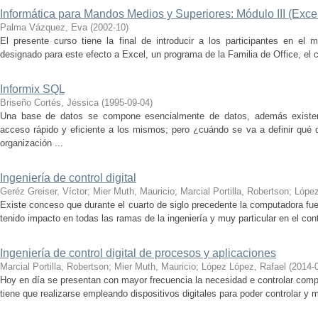
Informática para Mandos Medios y Superiores: Módulo III (Exce
Palma Vázquez, Eva
(
2002-10
)
El presente curso tiene la final de introducir a los participantes en el
designado para este efecto a Excel, un programa de la Familia de Office, el c
Informix SQL
Briseño Cortés, Jéssica
(
1995-09-04
)
Una base de datos se compone esencialmente de datos, además existe
acceso rápido y eficiente a los mismos; pero ¿cuándo se va a definir qué 
organización ...
Ingeniería de control digital
Geréz Greiser, Víctor
;
Mier Muth, Mauricio
;
Marcial Portilla, Robertson
;
López
Existe conceso que durante el cuarto de siglo precedente la computadora fue
tenido impacto en todas las ramas de la ingeniería y muy particular en el con
Ingeniería de control digital de procesos y aplicaciones
Marcial Portilla, Robertson
;
Mier Muth, Mauricio
;
López López, Rafael
(
2014-
Hoy en día se presentan con mayor frecuencia la necesidad e controlar comp
tiene que realizarse empleando dispositivos digitales para poder controlar y mo