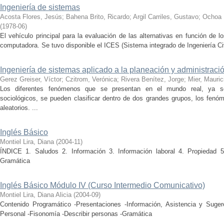
Ingeniería de sistemas
Acosta Flores, Jesús
;
Bahena Brito, Ricardo
;
Argil Carriles, Gustavo
;
Ochoa 
(
1978-06
)
El vehículo principal para la evaluación de las alternativas en función de 
computadora. Se tuvo disponible el ICES (Sistema integrado de Ingeniería Civil
Ingeniería de sistemas aplicado a la planeación y administraci
Gerez Greiser, Víctor
;
Czitrom, Verónica
;
Rivera Benítez, Jorge
;
Mier, Mauric
Los diferentes fenómenos que se presentan en el mundo real, ya sea
sociológicos, se pueden clasificar dentro de dos grandes grupos, los fenó
aleatorios. ...
Inglés Básico
Montiel Lira, Diana
(
2004-11
)
ÍNDICE 1. Saludos 2. Información 3. Información laboral 4. Propiedad 5
Gramática
Inglés Básico Módulo IV (Curso Intermedio Comunicativo)
Montiel Lira, Diana Alicia
(
2004-09
)
Contenido Programático -Presentaciones -Información, Asistencia y Suge
Personal -Fisonomía -Describir personas -Gramática