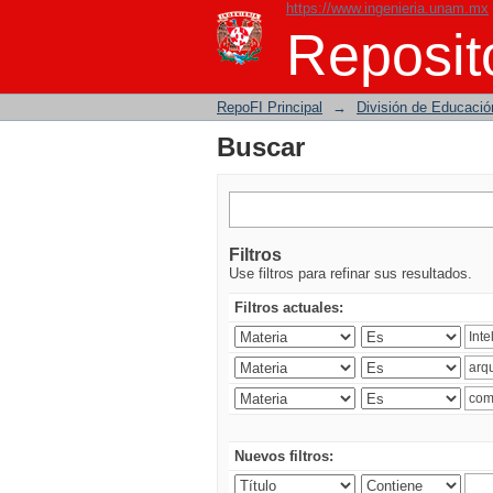
https://www.ingenieria.unam.mx
Buscar
Reposito
RepoFI Principal
→
División de Educació
Buscar
Filtros
Use filtros para refinar sus resultados.
Filtros actuales:
Nuevos filtros: