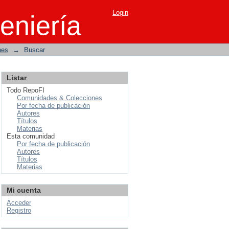
Login
eniería
nes
→
Buscar
Listar
Todo RepoFI
Comunidades & Colecciones
Por fecha de publicación
Autores
Títulos
Materias
Esta comunidad
Por fecha de publicación
Autores
Títulos
Materias
Mi cuenta
Acceder
Registro