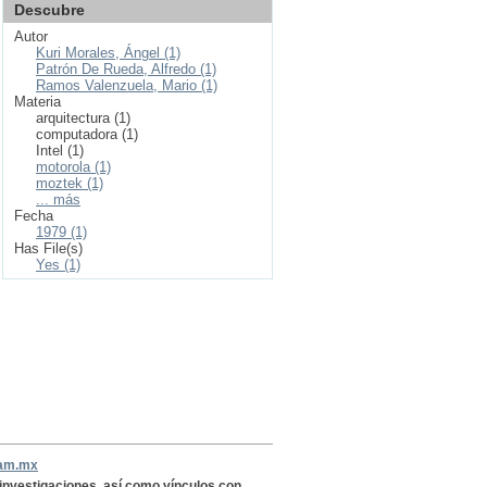
Descubre
Autor
Kuri Morales, Ángel (1)
Patrón De Rueda, Alfredo (1)
Ramos Valenzuela, Mario (1)
Materia
arquitectura (1)
computadora (1)
Intel (1)
motorola (1)
moztek (1)
... más
Fecha
1979 (1)
Has File(s)
Yes (1)
nam.mx
, investigaciones, así como vínculos con