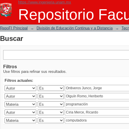
https://www.ingenieria.unam.mx
Buscar
Repositorio Facu
RepoFI Principal
→
División de Educación Continua y a Distancia
→
Tecn
Buscar
Filtros
Use filtros para refinar sus resultados.
Filtros actuales: