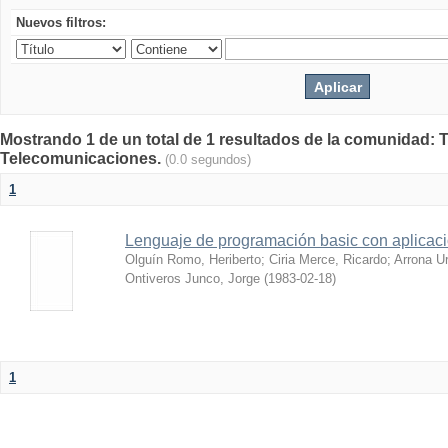
Nuevos filtros:
Mostrando 1 de un total de 1 resultados de la comunidad: 
Telecomunicaciones.
(0.0 segundos)
1
Lenguaje de programación basic con aplicac
Olguín Romo, Heriberto
;
Ciria Merce, Ricardo
;
Arrona Ur
Ontiveros Junco, Jorge
(
1983-02-18
)
1