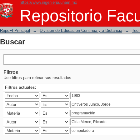
https://www.ingenieria.unam.mx
Buscar
Repositorio Facu
RepoFI Principal
→
División de Educación Continua y a Distancia
→
Tecn
Buscar
Filtros
Use filtros para refinar sus resultados.
Filtros actuales: