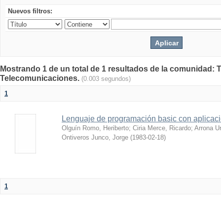
Nuevos filtros:
Mostrando 1 de un total de 1 resultados de la comunidad: 
Telecomunicaciones.
(0.003 segundos)
1
Lenguaje de programación basic con aplicac
Olguín Romo, Heriberto
;
Ciria Merce, Ricardo
;
Arrona Ur
Ontiveros Junco, Jorge
(
1983-02-18
)
1