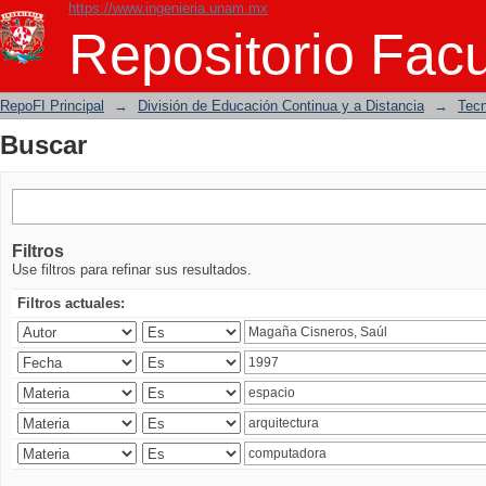
https://www.ingenieria.unam.mx
Buscar
Repositorio Facu
RepoFI Principal
→
División de Educación Continua y a Distancia
→
Tecn
Buscar
Filtros
Use filtros para refinar sus resultados.
Filtros actuales: