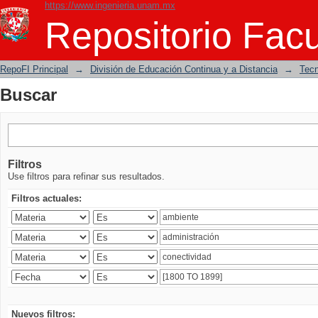
https://www.ingenieria.unam.mx
Buscar
Repositorio Facu
RepoFI Principal
→
División de Educación Continua y a Distancia
→
Tecn
Buscar
Filtros
Use filtros para refinar sus resultados.
Filtros actuales:
Nuevos filtros: